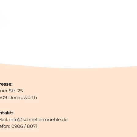
resse:
ner Str. 25
609 Donauwörth
ntakt:
ail: info@schnellermuehle.de
efon: 0906 / 8071